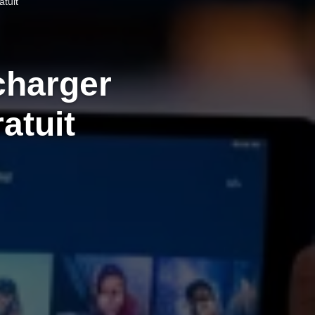
tuit
charger
atuit