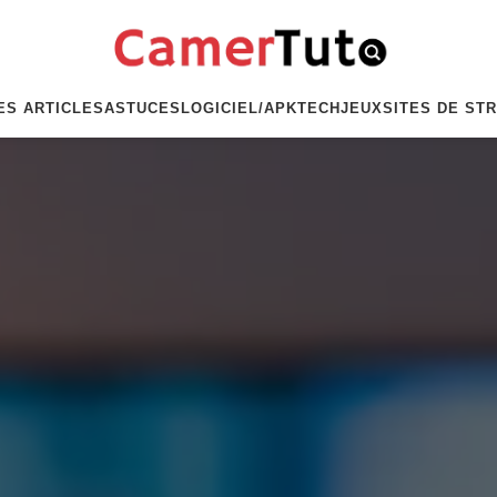
ES ARTICLES
ASTUCES
LOGICIEL/APK
TECH
JEUX
SITES DE ST