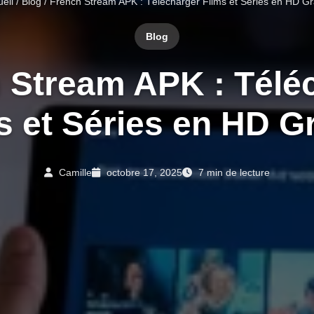
eil
/
Blog
/ French Stream APK : Télécharger Films et Séries en HD Gra
Blog
 Stream APK : Télé
s et Séries en HD Gr
Camille
octobre 17, 2025
7 min de lecture